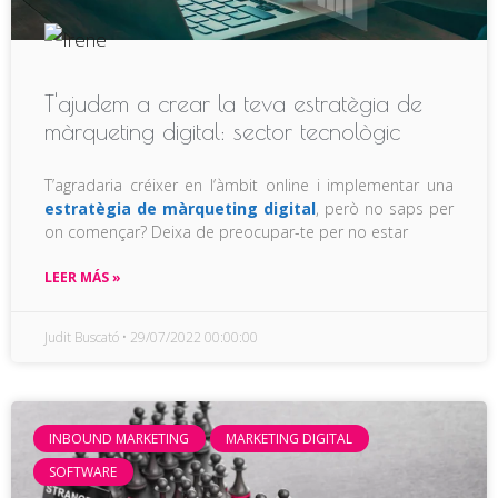
T'ajudem a crear la teva estratègia de
màrqueting digital: sector tecnològic
T’agradaria créixer en l’àmbit online i implementar una
estratègia de màrqueting digital
, però no saps per
on començar? Deixa de preocupar-te per no estar
LEER MÁS »
Judit Buscató
29/07/2022 00:00:00
INBOUND MARKETING
MARKETING DIGITAL
SOFTWARE