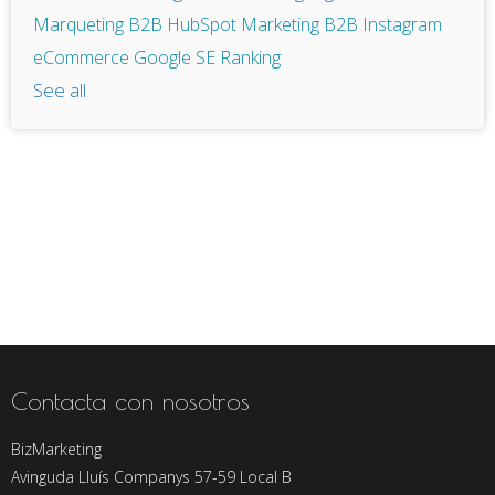
Marqueting B2B
HubSpot
Marketing B2B
Instagram
eCommerce
Google
SE Ranking
See all
Contacta con nosotros
BizMarketing
Avinguda Lluís Companys 57-59 Local B