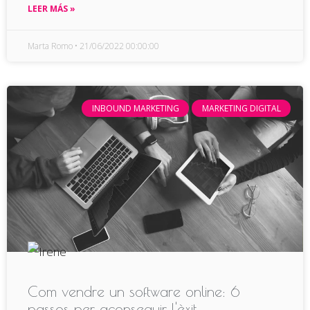
LEER MÁS »
Marta Romo
21/06/2022 00:00:00
INBOUND MARKETING
MARKETING DIGITAL
Com vendre un software online: 6
passos per aconseguir l'èxit