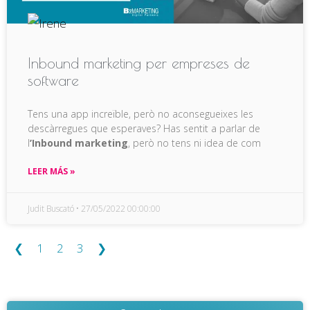
Inbound marketing per empreses de
software
Tens una app increïble, però no aconsegueixes les
descàrregues que esperaves? Has sentit a parlar de
l
’Inbound marketing
, però no tens ni idea de com
LEER MÁS »
Judit Buscató
27/05/2022 00:00:00
❮
1
2
3
❯