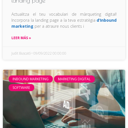
landing page
Actualitza el teu vocabulari de màrqueting digital!
Incorpora la landing page a la teva estratègia
d’Inbound
marketing
per a atraure nous clients i
LEER MÁS »
Judit Buscató
09/09/2022 00:00:00
INBOUND MARKETING
MARKETING DIGITAL
SOFTWARE