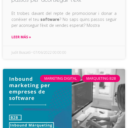
Et trobes davant del repte de promocionar i donar a
conèixer el teu
software
? No saps quins passos seguir
per aconseguir l’èxit de vendes esperat? Mostra
LEER MÁS »
Judit Buscató
07/06/2022 00:00:00
MARKETING DIGITAL
MARQUETING B2B