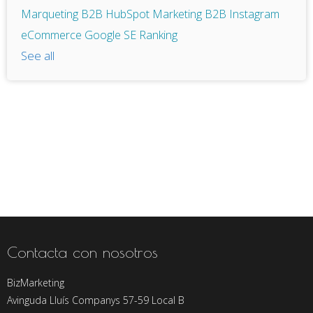
Marqueting B2B
HubSpot
Marketing B2B
Instagram
eCommerce
Google
SE Ranking
See all
Contacta con nosotros
BizMarketing
Avinguda Lluís Companys 57-59 Local B