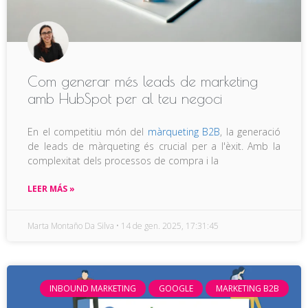
Com generar més leads de marketing
amb HubSpot per al teu negoci
En el competitiu món del
màrqueting B2B
, la generació
de leads de màrqueting és crucial per a l'èxit. Amb la
complexitat dels processos de compra i la
LEER MÁS »
Marta Montaño Da Silva
14 de gen. 2025, 17:31:45
INBOUND MARKETING
GOOGLE
MARKETING B2B