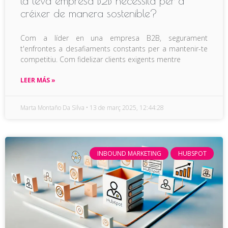
la teva empresa B2B necessita per a
créixer de manera sostenible?
Com a líder en una empresa B2B, segurament
t'enfrontes a desafiaments constants per a mantenir-te
competitiu. Com fidelizar clients exigents mentre
LEER MÁS »
Marta Montaño Da Silva
13 de març 2025, 12:44:28
INBOUND MARKETING
HUBSPOT