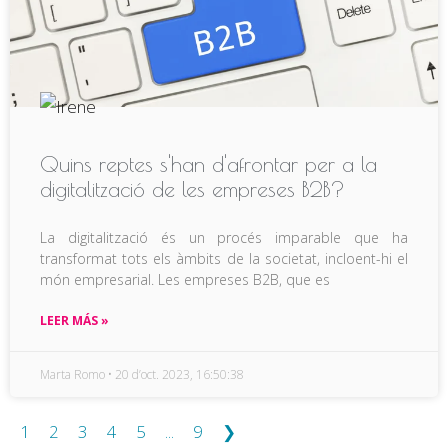
Quins reptes s'han d'afrontar per a la
digitalització de les empreses B2B?
La digitalització és un procés imparable que ha
transformat tots els àmbits de la societat, incloent-hi el
món empresarial. Les empreses B2B, que es
LEER MÁS »
Marta Romo
20 d’oct. 2023, 16:50:38
1
2
3
4
5
...
9
❯