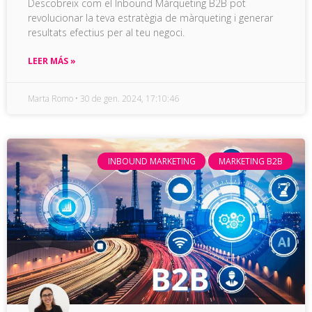
Descobreix com el
Inbound
Màrqueting B2B pot
revolucionar la teva estratègia de màrqueting i generar
resultats efectius per al teu negoci.
LEER MÁS »
Marta Romo
30 de gen. 2024, 17:10:46
INBOUND MARKETING
MARKETING B2B