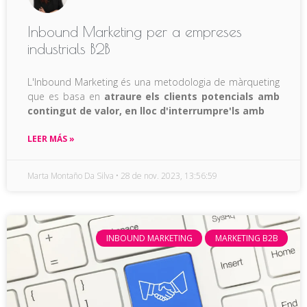
Inbound Marketing per a empreses
industrials B2B
L'Inbound Marketing és una metodologia de màrqueting
que es basa en
atraure els clients potencials amb
contingut de valor, en lloc d'interrumpre'ls amb
LEER MÁS »
Marta Montaño Da Silva
28 de nov. 2023, 13:56:59
INBOUND MARKETING
MARKETING B2B