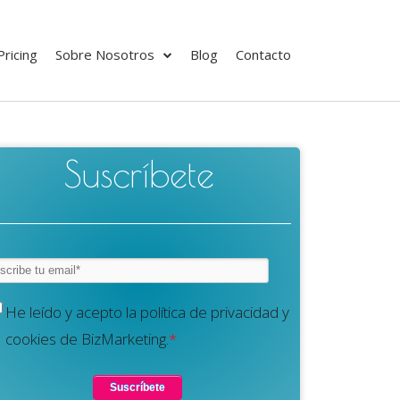
Pricing
Sobre Nosotros
Blog
Contacto
Suscríbete
He leído y acepto la política de privacidad y
cookies de BizMarketing.
*