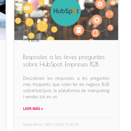
Respostes a les teves preguntes
sobre HubSpot. Empreses B2B
Descobreix les respostes a les preguntes
més freqüents que solen fer els negocis B2B
sobre
HubSpot
, la plataforma de màrqueting
i vendes tot en un.
LEER MÁS »
Marta Romo
08/11/2023 16:20:39