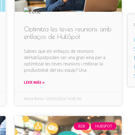
Optimitza les teves reunions amb
enllaços de HubSpot
Sabies que els enllaços de reunions
de
HubSpot
poden ser una gran eina per a
optimitzar les teves reunions i millorar la
productivitat del teu equip? Una
LEER MÁS »
Marta Romo
20/02/2024 14:40:36
B2B
HUBSPOT