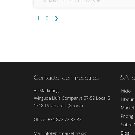
Marta Romo
23/11/2023 12:15:06
1
2
❯
Contacta con nosotros
¿A d
BizMarketing
Inicio
Avinguda Lluís Companys 57-59 Local B
Inboun
17180 Vilablareix (Girona)
Marketi
Pricing
Office: +34 872 72 32 82
Sobre 
Blog
Mail: info@bizmarketing.xyz