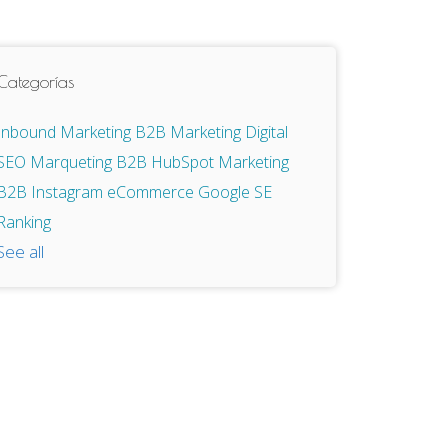
Categorías
Inbound Marketing
B2B
Marketing Digital
SEO
Marqueting B2B
HubSpot
Marketing
B2B
Instagram
eCommerce
Google
SE
Ranking
See all