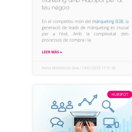
teu negoci
En el competitiu món del
màrqueting B2B
, la
generació de leads de màrqueting és crucial
per a l'èxit. Amb la complexitat dels
processos de compra i la
LEER MÁS »
Marta Montaño Da Silva
14/01/2025 17:31:45
HUBSPOT