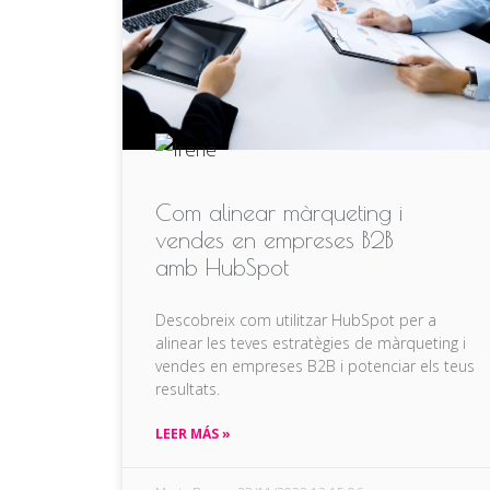
Com alinear màrqueting i
vendes en empreses B2B
amb HubSpot
Descobreix com utilitzar HubSpot per a
alinear les teves estratègies de màrqueting i
vendes en empreses B2B i potenciar els teus
resultats.
LEER MÁS »