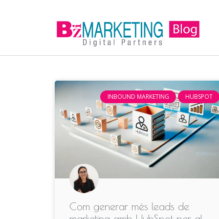
INBOUND MARKETING
HUBSPOT
Com generar més leads de
marketing amb HubSpot per al