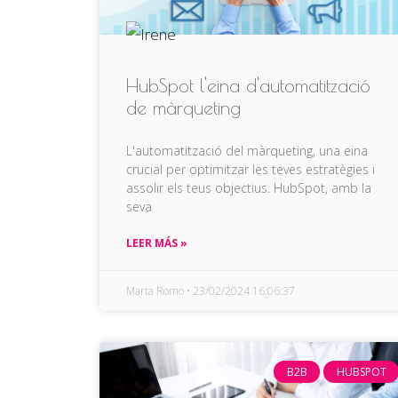
HubSpot l'eina d'automatització
de màrqueting
L'automatització del màrqueting, una eina
crucial per optimitzar les teves estratègies i
assolir els teus objectius. HubSpot, amb la
seva
LEER MÁS »
Marta Romo
23/02/2024 16:06:37
B2B
HUBSPOT