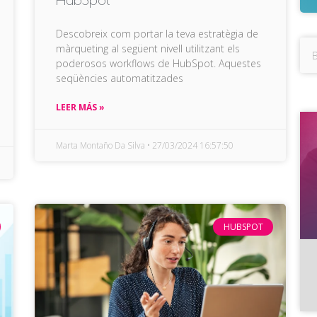
Descobreix com portar la teva estratègia de
màrqueting al següent nivell utilitzant els
poderosos workflows de HubSpot. Aquestes
seqüències automatitzades
LEER MÁS »
Marta Montaño Da Silva
27/03/2024 16:57:50
HUBSPOT