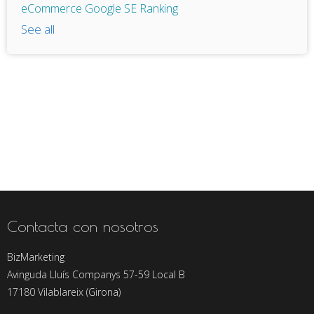
eCommerce
Google
SE Ranking
See all
Contacta con nosotros
BizMarketing
Avinguda Lluís Companys 57-59 Local B
17180 Vilablareix (Girona)