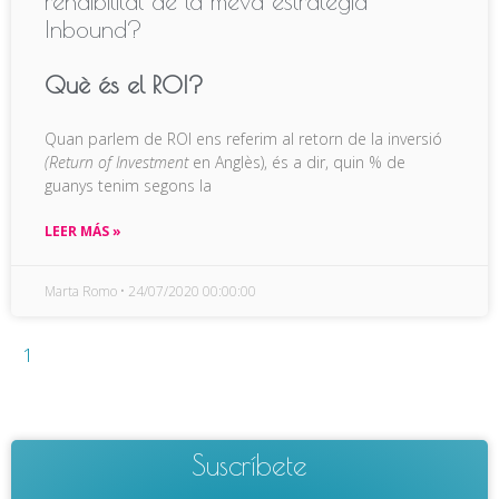
rendibilitat de la meva estratègia
Inbound?
Què és el ROI?
Quan parlem de ROI ens referim al retorn de la inversió
(Return of Investment
en Anglès), és a dir, quin % de
guanys tenim segons la
LEER MÁS »
Marta Romo
24/07/2020 00:00:00
1
Suscríbete