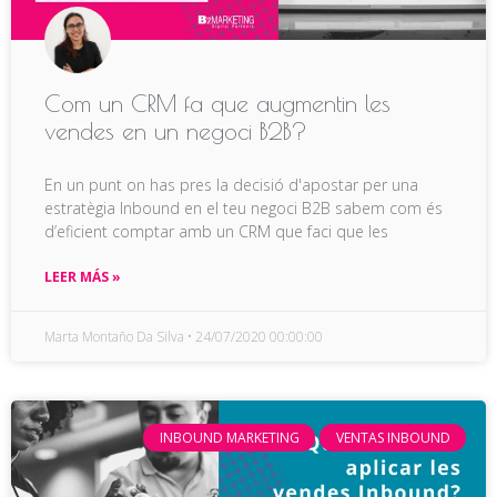
Com un CRM fa que augmentin les
vendes en un negoci B2B?
En un punt on has pres la decisió d'apostar per una
estratègia Inbound en el teu negoci B2B sabem com és
d’eficient comptar amb un CRM que faci que les
LEER MÁS »
Marta Montaño Da Silva
24/07/2020 00:00:00
INBOUND MARKETING
VENTAS INBOUND