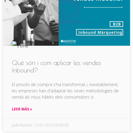
Què són i com aplicar les vendes
Inbound?
El procés de compra s'ha transformat i, inevitablement,
les empreses han d'adaptar les seves metodologies de
venda als nous hàbits dels consumidors si
LEER MÁS »
Judit Buscató
21/01/2019 00:00:00