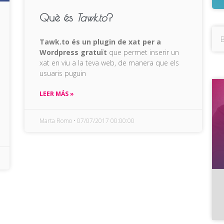
Què és
Tawk.to
?
Tawk.to és un plugin de xat per a
Wordpress gratuït
que permet inserir un
xat en viu a la teva web, de manera que els
usuaris puguin
LEER MÁS »
Marta Romo
07/07/2017 00:00:00