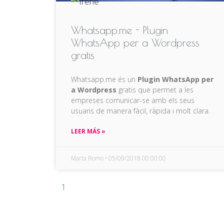
Whatsapp.me - Plugin
WhatsApp per a Wordpress
gratis
Whatsapp.me és un
Plugin WhatsApp per
a Wordpress
gratis que permet a les
empreses comunicar-se amb els seus
usuaris de manera fàcil, ràpida i molt clara.
LEER MÁS »
Marta Romo
05/09/2018 00:00:00
1