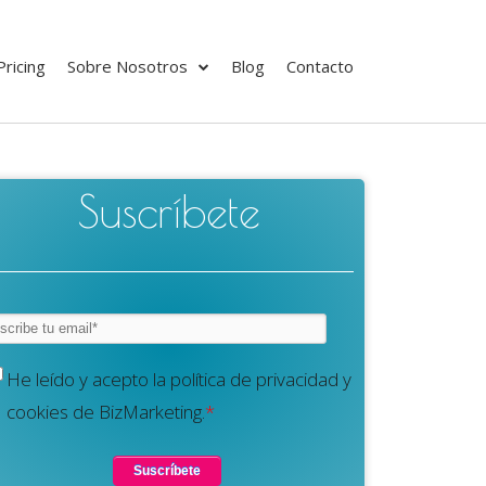
Pricing
Sobre Nosotros
Blog
Contacto
Suscríbete
He leído y acepto la política de privacidad y
cookies de BizMarketing.
*