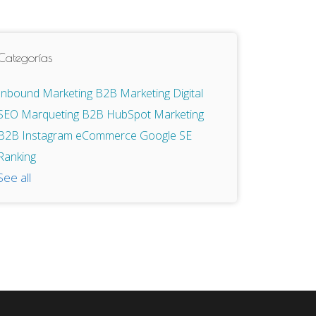
Categorías
Inbound Marketing
B2B
Marketing Digital
SEO
Marqueting B2B
HubSpot
Marketing
B2B
Instagram
eCommerce
Google
SE
Ranking
See all