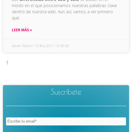
modo en el que posicionamos nuestras palabras clave
dentro de nuestra web. Aun así, vamos a ver primero
qué
LEER MÁS »
Xavier Romo
13-feb-2017 12:45:00
1
Suscríbete