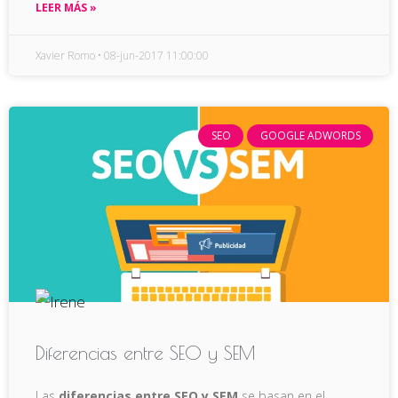
LEER MÁS »
Xavier Romo
08-jun-2017 11:00:00
SEO
GOOGLE ADWORDS
Diferencias entre SEO y SEM
Las
diferencias entre SEO y SEM
se basan en el