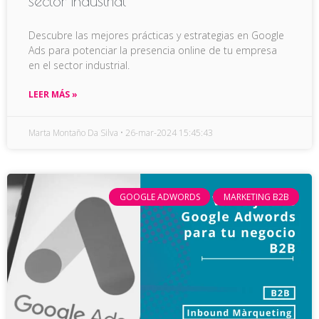
sector industrial
Descubre las mejores prácticas y estrategias en Google
Ads para potenciar la presencia online de tu empresa
en el sector industrial.
LEER MÁS »
Marta Montaño Da Silva
26-mar-2024 15:45:43
GOOGLE ADWORDS
MARKETING B2B