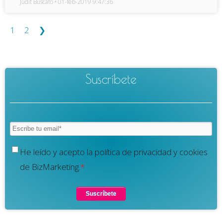
Judit Buscató
01-feb-2019 9:47:36
1
2
❯
Suscríbete
He leído y acepto la política de privacidad y cookies
de BizMarketing.
*