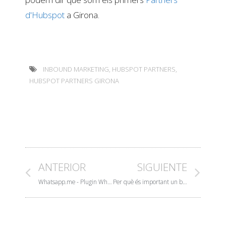
d'Hubspot
a Girona.
INBOUND MARKETING
,
HUBSPOT PARTNERS
,
HUBSPOT PARTNERS GIRONA
ANTERIOR
SIGUIENTE
Whatsapp.me - Plugin WhatsApp per a Wordpress gratis
Per què és important un buyer persona?