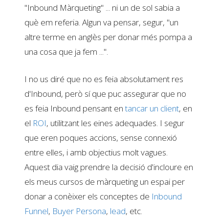
"Inbound Màrqueting" ... ni un de sol sabia a
què em referia. Algun va pensar, segur, "un
altre terme en anglès per donar més pompa a
una cosa que ja fem ...".
I no us diré que no es feia absolutament res
d'Inbound, però sí que puc assegurar que no
es feia Inbound pensant en
tancar un client
, en
el
ROI
, utilitzant les eines adequades. I segur
que eren poques accions, sense connexió
entre elles, i amb objectius molt vagues.
Aquest dia vaig prendre la decisió d'incloure en
els meus cursos de màrqueting un espai per
donar a conèixer els conceptes de
Inbound
Funnel
,
Buyer Persona
,
lead
, etc.