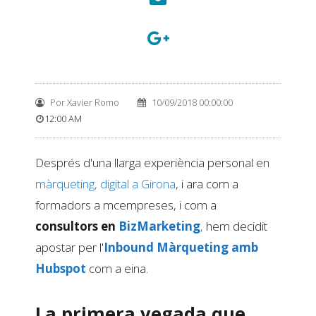
Por
Xavier Romo
10/09/2018 00:00:00
12:00 AM
Després d'una llarga experiència personal en
màrqueting, digital a Girona
, i ara com a
formadors a mcempreses, i com a
consultors en
BizMarketing
,
hem decidit
apostar per l'
Inbound Màrqueting amb
Hubspot
com a eina.
La primera vegada que