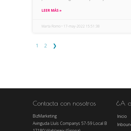
LEER MÁS »
Marta Romo
17-may-2022 15:51:38
1
2
❯
Contacta con nosotros
¿A d
BizMarketing
Inicio
Avinguda Lluís Companys 57-59 Local B
Inboun
17180 Vilablareix (Girona)