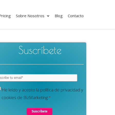
Pricing
Sobre Nosotros
Blog
Contacto
Suscríbete
He leído y acepto la política de privacidad y
cookies de BizMarketing.
*