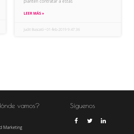
planten contratar a estas
LEER MÁS »
Judit Buscató
01-feb-2019 9:47:36
ónde vamos?
Síguenos
d Marketing