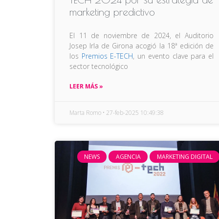
marketing predictivo
El 11 de noviembre de 2024, el Auditorio
Josep Irla de Girona acogió la 18ª edición de
los
Premios E-TECH
, un evento clave para el
sector tecnológico
LEER MÁS »
Marta Romo
27-feb-2025 10:49:38
NEWS
AGENCIA
MARKETING DIGITAL