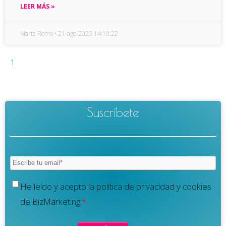
LEER MÁS »
Marta Romo
21-ago-2023 14:10:22
1
Suscríbete
He leído y acepto la política de privacidad y cookies
de BizMarketing.
*