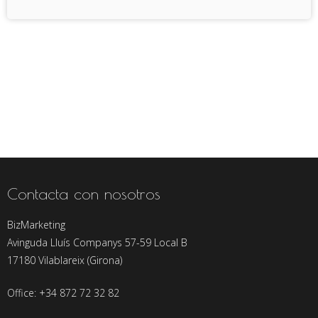
Contacta con nosotros
BizMarketing
Avinguda Lluís Companys 57-59 Local B
17180 Vilablareix (Girona)
Office: +34 872 72 32 82